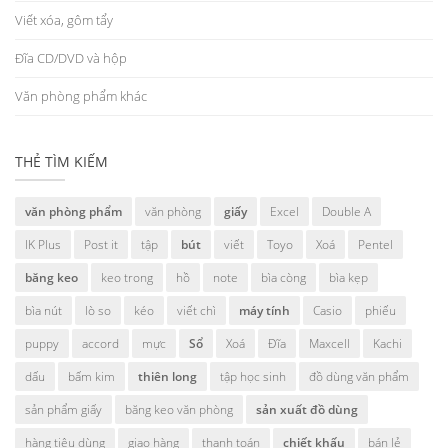
Viết xóa, gôm tẩy
Đĩa CD/DVD và hộp
Văn phòng phẩm khác
THẺ TÌM KIẾM
văn phòng phẩm
văn phòng
giấy
Excel
Double A
IK Plus
Post it
tập
bút
viết
Toyo
Xoá
Pentel
băng keo
keo trong
hồ
note
bìa còng
bìa kẹp
bìa nút
lò so
kéo
viết chì
máy tính
Casio
phiếu
puppy
accord
mực
Sổ
Xoá
Đĩa
Maxcell
Kachi
dấu
bấm kim
thiên long
tập học sinh
đồ dùng văn phẩm
sản phẩm giấy
băng keo văn phòng
sản xuất đồ dùng
hàng tiêu dùng
giao hàng
thanh toán
chiết khấu
bán lẻ