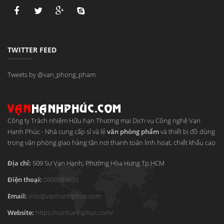
TWITTER FEED
Tweets by @van_phong_pham
Công ty Trách nhiệm Hữu hạn Thương mại Dịch vụ Công nghệ Vạn
Hạnh Phúc
-
Nhà cung cấp sỉ và lẻ
văn phòng phẩm
và thiết bị đồ dùng
trong văn phòng giao hàng tận nơi thanh toán linh hoạt, chiết khấu cao
Địa chỉ:
509 Sư Vạn Hạnh, Phường Hòa Hưng
Tp.HCM
Điện thoại:
0908389693
Email:
info
@
vanhanhphuc
.
com
Website:
https://vanhanhphuc.com/