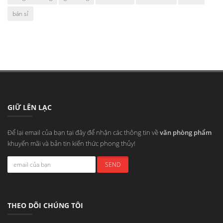
bán sỉ
GIỮ LÊN LẠC
Để lại email của bạn tại đây để nhận các thông tin về
văn phòng phẩm
khuyến mãi và bản tin kiến thức phong thủy!
THEO DÕI CHÚNG TÔI