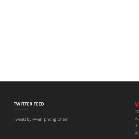
TWITTER FEED
Cô
Vạ
Tweets by @van_phong_pham
th
to