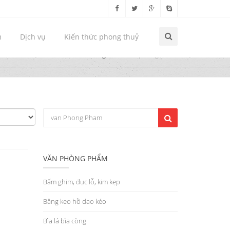
m
Dịch vụ
Kiến thức phong thuỷ
Trang chủ
Văn phòng phẩm
VĂN PHÒNG PHẨM
Bấm ghim, đục lỗ, kim kẹp
Băng keo hồ dao kéo
Bìa lá bìa còng