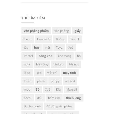
THẺ TÌM KIẾM
văn phòng phẩm
văn phòng
giấy
Excel
Double A
IK Plus
Post it
tập
bút
viết
Toyo
Xoá
Pentel
băng keo
keo trong
hồ
note
bìa còng
bìa kẹp
bìa nút
lò so
kéo
viết chì
máy tính
Casio
phiếu
puppy
accord
mực
Sổ
Xoá
Đĩa
Maxcell
Kachi
dấu
bấm kim
thiên long
tập học sinh
đồ dùng văn phẩm