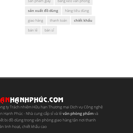
sản phẩm giấy
băng keo văn phòng
sản xuất đồ dùng
hàng tiêu dùng
giao hàng
thanh toán
chiết khấu
bán lẻ
bán sỉ
ng ty Trách nhiệm Hữu hạn Thương mại Dịch vụ Công nghệ
n Hạnh Phúc
-
Nhà cung cấp sỉ và lẻ
văn phòng phẩm
và
iết bị đồ dùng trong văn phòng giao hàng tận nơi thanh
án linh hoạt, chiết khấu cao