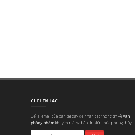
GIỮ LÊN LẠC
Để lại email của bạn tại đây để nhận các thông tin về
văn
phòng phẩm
khuyến mãi và bản tin kiến thức phong thủy!