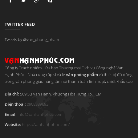
TWITTER FEED
Tweets by @van_phong_pham
Công ty Trách nhiệm Hữu hạn Thương mại Dịch vụ Công nghệ Vạn
Hạnh Phúc
-
Nhà cung cấp sỉ và lẻ
văn phòng phẩm
và thiết bị đồ dùng
trong văn phòng giao hàng tận nơi thanh toán linh hoạt, chiết khấu cao
Địa chỉ:
509 Sư Vạn Hạnh, Phường Hòa Hưng
Tp.HCM
Điện thoại:
0908389693
Email:
info
@
vanhanhphuc
.
com
Website:
https://vanhanhphuc.com/