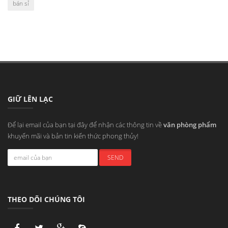
bán sỉ
GIỮ LÊN LẠC
Để lại email của bạn tại đây để nhận các thông tin về
văn phòng phẩm
khuyến mãi và bản tin kiến thức phong thủy!
THEO DÕI CHÚNG TÔI