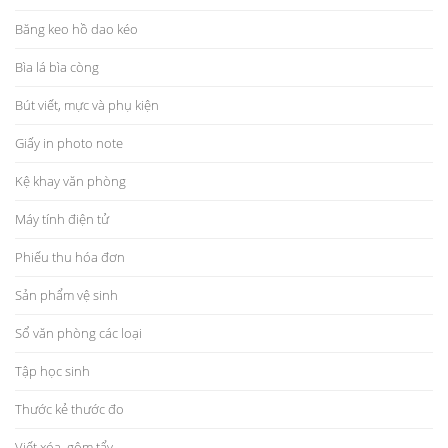
Băng keo hồ dao kéo
Bìa lá bìa còng
Bút viết, mực và phụ kiện
Giấy in photo note
Kệ khay văn phòng
Máy tính điện tử
Phiếu thu hóa đơn
Sản phẩm vệ sinh
Sổ văn phòng các loại
Tập học sinh
Thước kẻ thước đo
Viết xóa, gôm tẩy