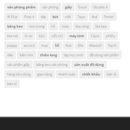
văn phòng phẩm
văn phòng
giấy
Excel
Double A
IK Plus
Post it
tập
bút
viết
Toyo
Xoá
Pentel
băng keo
keo trong
hồ
note
bìa còng
bìa kẹp
bìa nút
lò so
kéo
viết chì
máy tính
Casio
phiếu
puppy
accord
mực
Sổ
Xoá
Đĩa
Maxcell
Kachi
dấu
bấm kim
thiên long
tập học sinh
đồ dùng văn phẩm
sản phẩm giấy
băng keo văn phòng
sản xuất đồ dùng
hàng tiêu dùng
giao hàng
thanh toán
chiết khấu
bán lẻ
bán sỉ