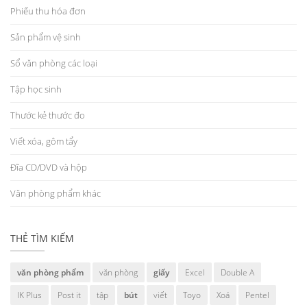
Phiếu thu hóa đơn
Sản phẩm vệ sinh
Sổ văn phòng các loại
Tập học sinh
Thước kẻ thước đo
Viết xóa, gôm tẩy
Đĩa CD/DVD và hộp
Văn phòng phẩm khác
THẺ TÌM KIẾM
văn phòng phẩm
văn phòng
giấy
Excel
Double A
IK Plus
Post it
tập
bút
viết
Toyo
Xoá
Pentel