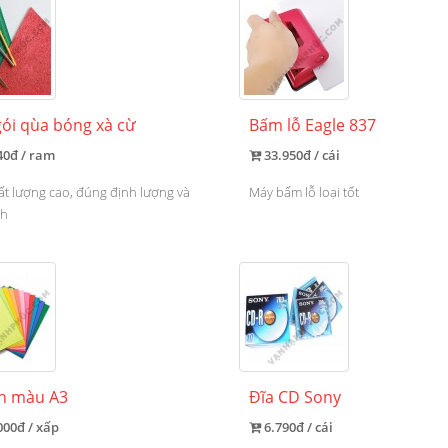
gói qùa bóng xà cừ
Bấm lỗ Eagle 837
40đ / ram
33.950đ / cái
ất lượng cao, đúng định lượng và
Máy bấm lỗ loại tốt
ch
in màu A3
Đĩa CD Sony
000đ / xấp
6.790đ / cái