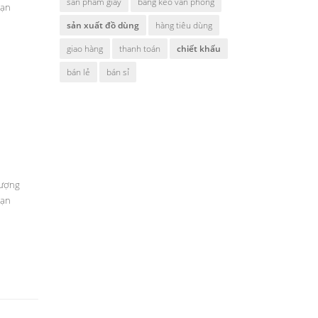
sản phẩm giấy
băng keo văn phòng
Vạn
sản xuất đồ dùng
hàng tiêu dùng
giao hàng
thanh toán
chiết khấu
bán lẻ
bán sỉ
lượng
Vạn