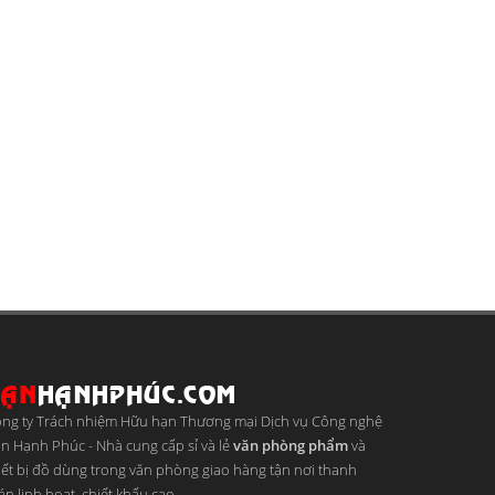
ng ty Trách nhiệm Hữu hạn Thương mại Dịch vụ Công nghệ
n Hạnh Phúc
-
Nhà cung cấp sỉ và lẻ
văn phòng phẩm
và
iết bị đồ dùng trong văn phòng giao hàng tận nơi thanh
án linh hoạt, chiết khấu cao