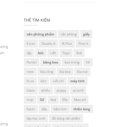
THẺ TÌM KIẾM
văn phòng phẩm
văn phòng
giấy
Excel
Double A
IK Plus
Post it
lượng
Vạn
tập
bút
viết
Toyo
Xoá
Pentel
băng keo
keo trong
hồ
note
bìa còng
bìa kẹp
bìa nút
lò so
kéo
viết chì
máy tính
Casio
phiếu
puppy
accord
mực
Sổ
Xoá
Đĩa
Maxcell
Kachi
dấu
bấm kim
thiên long
tập học sinh
đồ dùng văn phẩm
lượng