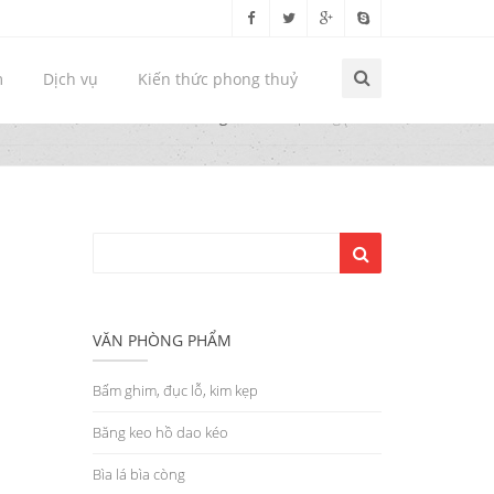
m
Dịch vụ
Kiến thức phong thuỷ
Trang chủ
Văn phòng phẩm
VĂN PHÒNG PHẨM
Bấm ghim, đục lỗ, kim kẹp
Băng keo hồ dao kéo
Bìa lá bìa còng