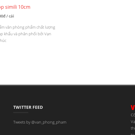
ộp simili 10cm
00đ / cái
ẩm văn phòng phẩm chất lượng
ập khẩu và phân phối bởi Vạn
húc
TWITTER FEED
Cô
Vạ
Tweets by @van_phong_pham
th
to