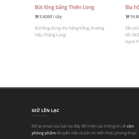
Bút lông bảng Thiên Long
Bìa h
5.820đ / cây
19.8
Bút lông dùng cho bảng trắng, thương
Sản ph
hiệu Thăng Long
tốt. Nh
Hạnh P
GIỮ LÊN LẠC
Để lại email của bạn tại đây để nhận các thông tin về
văn
phòng phẩm
khuyến mãi và bản tin kiến thức phong thủy!