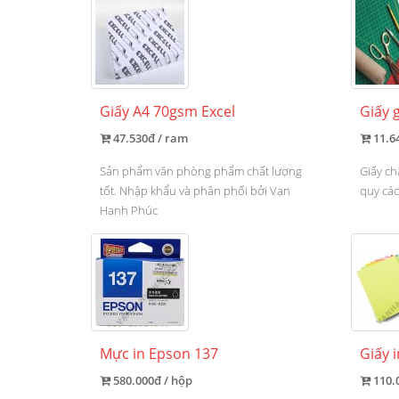
Giấy A4 70gsm Excel
Giấy 
47.530đ / ram
11.6
Sản phẩm văn phòng phẩm chất lượng
Giấy ch
tốt. Nhập khẩu và phân phối bởi Vạn
quy cá
Hạnh Phúc
Mực in Epson 137
Giấy 
580.000đ / hộp
110.