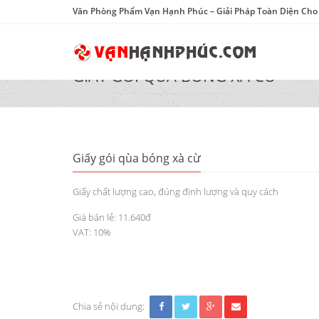
Văn Phòng Phẩm Vạn Hạnh Phúc – Giải Pháp Toàn Diện Ch
GIẤY GÓI QÙA BÓNG XÀ CỪ
Giấy gói qùa bóng xà cừ
Giấy chất lượng cao, đúng định lượng và quy cách
Giá bán lẻ: 11.640đ
VAT: 10%
Chia sẻ nội dung: