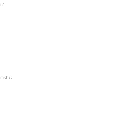
tiết
ẩm chất