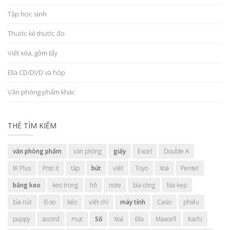
Tập học sinh
Thước kẻ thước đo
Viết xóa, gôm tẩy
Đĩa CD/DVD và hộp
Văn phòng phẩm khác
THẺ TÌM KIẾM
văn phòng phẩm
văn phòng
giấy
Excel
Double A
IK Plus
Post it
tập
bút
viết
Toyo
Xoá
Pentel
băng keo
keo trong
hồ
note
bìa còng
bìa kẹp
bìa nút
lò so
kéo
viết chì
máy tính
Casio
phiếu
puppy
accord
mực
Sổ
Xoá
Đĩa
Maxcell
Kachi