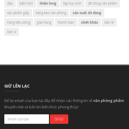
dấu
bấm kim
thiên long
tập học sinh
đồ dùng văn phẩm
sản phẩm giấy
băng keo văn phòng
sản xuất đồ dùng
hàng tiêu dùng
giao hàng
thanh toán
chiết khấu
bán lẻ
bán sỉ
GIỮ LÊN LẠC
Để lại email của bạn tại đây để nhận các thông tin về
văn phòng phẩm
khuyến mãi và bản tin kiến thức phong thủy!