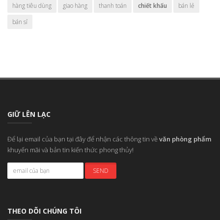
hàng tiêu dùng
giao hàng
thanh toán
chiết khấu
bán lẻ
bán sỉ
GIỮ LÊN LẠC
Để lại email của bạn tại đây để nhận các thông tin về
văn phòng phẩm
khuyến mãi và bản tin kiến thức phong thủy!
THEO DÕI CHÚNG TÔI