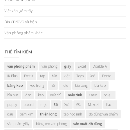
Viết xóa, gôm tẩy
Đĩa CD/DVD và hộp
Văn phòng phẩm khác
THẺ TÌM KIẾM
văn phòng phẩm
văn phòng
giấy
Excel
Double A
IK Plus
Post it
tập
bút
viết
Toyo
Xoá
Pentel
băng keo
keo trong
hồ
note
bìa còng
bìa kẹp
bìa nút
lò so
kéo
viết chì
máy tính
Casio
phiếu
puppy
accord
mực
Sổ
Xoá
Đĩa
Maxcell
Kachi
dấu
bấm kim
thiên long
tập học sinh
đồ dùng văn phẩm
sản phẩm giấy
băng keo văn phòng
sản xuất đồ dùng