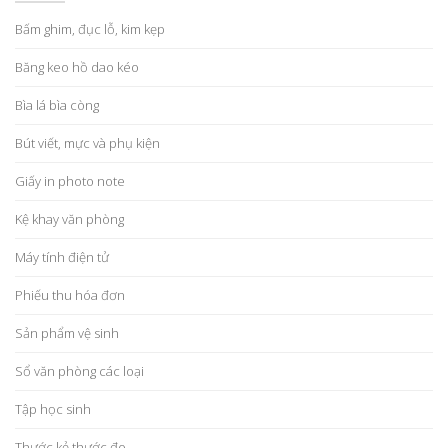
Bấm ghim, đục lỗ, kim kẹp
Băng keo hồ dao kéo
Bìa lá bìa còng
Bút viết, mực và phụ kiện
Giấy in photo note
Kệ khay văn phòng
Máy tính điện tử
Phiếu thu hóa đơn
Sản phẩm vệ sinh
Sổ văn phòng các loại
Tập học sinh
Thước kẻ thước đo