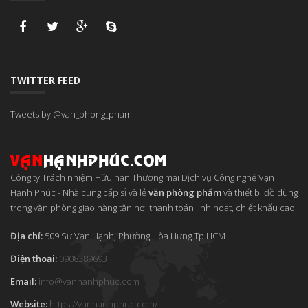
TWITTER FEED
Tweets by @van_phong_pham
Công ty Trách nhiệm Hữu hạn Thương mại Dịch vụ Công nghệ Vạn
Hạnh Phúc
-
Nhà cung cấp sỉ và lẻ
văn phòng phẩm
và thiết bị đồ dùng
trong văn phòng giao hàng tận nơi thanh toán linh hoạt, chiết khấu cao
Địa chỉ:
509 Sư Vạn Hạnh, Phường Hòa Hưng
Tp.HCM
Điện thoại:
0908389693
Email:
info
@
vanhanhphuc
.
com
Website:
https://vanhanhphuc.com/