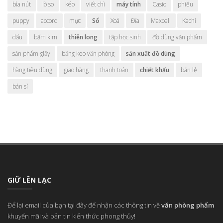
bìa nút
lò so
kéo
viết chì
máy tính
Casio
phiếu
puppy
accord
mực
Sổ
Xoá
Đĩa
Maxcell
Kachi
dấu
bấm kim
thiên long
tập học sinh
đồ dùng văn phẩm
sản phẩm giấy
băng keo văn phòng
sản xuất đồ dùng
hàng tiêu dùng
giao hàng
thanh toán
chiết khấu
bán lẻ
bán sỉ
GIỮ LÊN LẠC
Để lại email của bạn tại đây để nhận các thông tin về
văn phòng phẩm
khuyến mãi và bản tin kiến thức phong thủy!