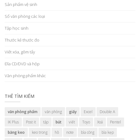
Sản phẩm vệ sinh
Sổ văn phòng các loại
Tập học sinh
Thước kẻ thước đo
Viết xóa, gôm tẩy
Đĩa CD/DVD và hộp
Văn phòng phẩm khác
THẺ TÌM KIẾM
văn phòng phẩm
văn phòng
giấy
Excel
Double A
IK Plus
Post it
tập
bút
viết
Toyo
Xoá
Pentel
băng keo
keo trong
hồ
note
bìa còng
bìa kẹp