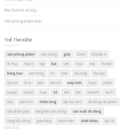
Đĩa CD/DVD và hộp
Văn phòng phẩm khác
THẺ TÌM KIẾM
văn phòng phẩm
văn phòng
giấy
Excel
Double A
IK Plus
Post it
tập
bút
viết
Toyo
Xoá
Pentel
băng keo
keo trong
hồ
note
bìa còng
bìa kẹp
bìa nút
lò so
kéo
viết chì
máy tính
Casio
phiếu
puppy
accord
mực
Sổ
Xoá
Đĩa
Maxcell
Kachi
dấu
bấm kim
thiên long
tập học sinh
đồ dùng văn phẩm
sản phẩm giấy
băng keo văn phòng
sản xuất đồ dùng
hàng tiêu dùng
giao hàng
thanh toán
chiết khấu
bán lẻ