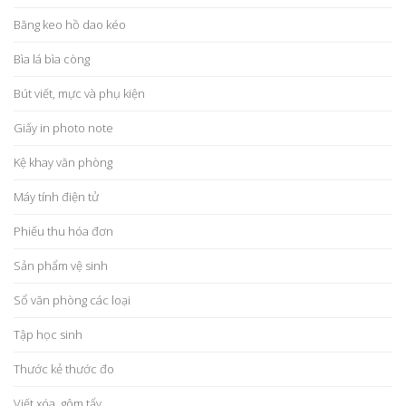
Băng keo hồ dao kéo
Bìa lá bìa còng
Bút viết, mực và phụ kiện
Giấy in photo note
Kệ khay văn phòng
Máy tính điện tử
Phiếu thu hóa đơn
Sản phẩm vệ sinh
Sổ văn phòng các loại
Tập học sinh
Thước kẻ thước đo
Viết xóa, gôm tẩy