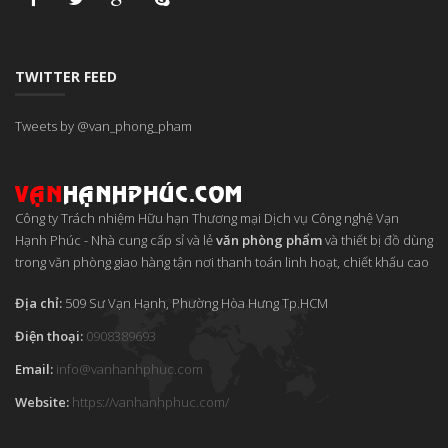
TWITTER FEED
Tweets by @van_phong_pham
Công ty Trách nhiệm Hữu hạn Thương mại Dịch vụ Công nghệ Vạn
Hạnh Phúc
-
Nhà cung cấp sỉ và lẻ
văn phòng phẩm
và thiết bị đồ dùng
trong văn phòng giao hàng tận nơi thanh toán linh hoạt, chiết khấu cao
Địa chỉ:
509 Sư Vạn Hạnh, Phường Hòa Hưng
Tp.HCM
Điện thoại:
0908389693
Email:
info
@
vanhanhphuc
.
com
Website:
https://vanhanhphuc.com/