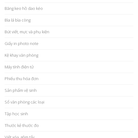
Băng keo hồ dao kéo
Bìa lá bìa còng
Bút viết, mực và phụ kiện
Giấy in photo note
Kệ khay văn phòng
Máy tính điện tử
Phiếu thu hóa đơn
Sản phẩm vệ sinh
Sổ văn phòng các loại
Tập học sinh
Thước kẻ thước đo
Viết xóa, gôm tẩy