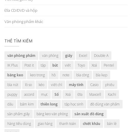
Đĩa CD/DVD và hộp
Văn phòng phẩm khác
THẺ TÌM KIẾM
văn phòng phẩm
văn phòng
giấy
Excel
Double A
IK Plus
Post it
tập
bút
viết
Toyo
Xoá
Pentel
băng keo
keo trong
hồ
note
bìa còng
bìa kẹp
bìa nút
lò so
kéo
viết chì
máy tính
Casio
phiếu
puppy
accord
mực
Sổ
Xoá
Đĩa
Maxcell
Kachi
dấu
bấm kim
thiên long
tập học sinh
đồ dùng văn phẩm
sản phẩm giấy
băng keo văn phòng
sản xuất đồ dùng
hàng tiêu dùng
giao hàng
thanh toán
chiết khấu
bán lẻ