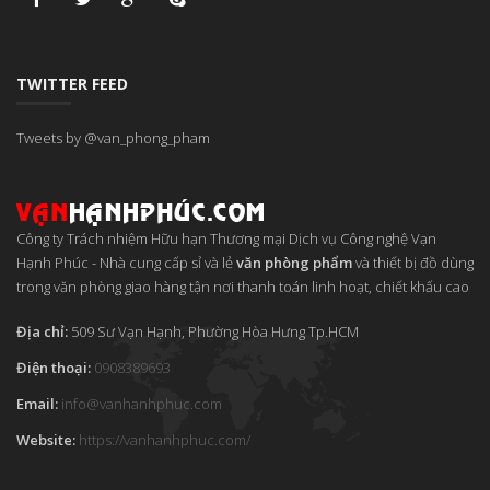
TWITTER FEED
Tweets by @van_phong_pham
Công ty Trách nhiệm Hữu hạn Thương mại Dịch vụ Công nghệ Vạn
Hạnh Phúc
-
Nhà cung cấp sỉ và lẻ
văn phòng phẩm
và thiết bị đồ dùng
trong văn phòng giao hàng tận nơi thanh toán linh hoạt, chiết khấu cao
Địa chỉ:
509 Sư Vạn Hạnh, Phường Hòa Hưng
Tp.HCM
Điện thoại:
0908389693
Email:
info
@
vanhanhphuc
.
com
Website:
https://vanhanhphuc.com/