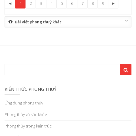
◄
1
2
3
4
5
6
7
8
9
►
Bài viết phong thuỷ khác
KIẾN THỨC PHONG THUỶ
Ứng dụng phong thủy
Phong thủy và sức khỏe
Phong thủy trong kiến trúc