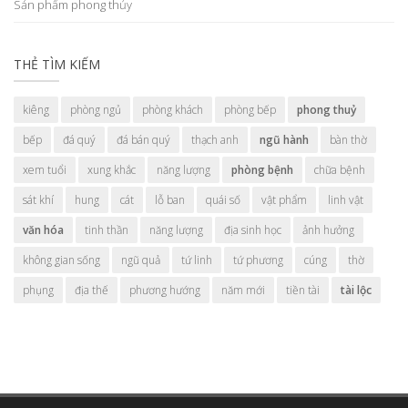
Sản phẩm phong thủy
THẺ TÌM KIẾM
kiêng
phòng ngủ
phòng khách
phòng bếp
phong thuỷ
bếp
đá quý
đá bán quý
thạch anh
ngũ hành
bàn thờ
xem tuổi
xung khắc
năng lượng
phòng bệnh
chữa bệnh
sát khí
hung
cát
lỗ ban
quái số
vật phẩm
linh vật
văn hóa
tinh thần
năng lượng
địa sinh học
ảnh hưởng
không gian sống
ngũ quả
tứ linh
tứ phương
cúng
thờ
phụng
địa thế
phương hướng
năm mới
tiền tài
tài lộc