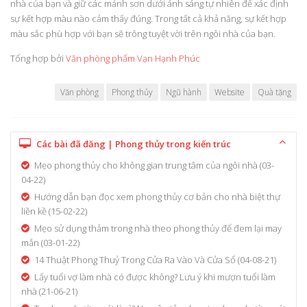
nhà của bạn và giữ các mảnh sơn dưới ánh sáng tự nhiên để xác định
sự kết hợp màu nào cảm thấy đúng. Trong tất cả khả năng, sự kết hợp
màu sắc phù hợp với bạn sẽ trông tuyệt vời trên ngôi nhà của bạn.
Tổng hợp bởi
Văn phòng phẩm Vạn Hạnh Phúc
Văn phòng
Phong thủy
Ngũ hành
Website
Quà tặng
Các bài đã đăng | Phong thủy trong kiến trúc
Mẹo phong thủy cho không gian trung tâm của ngôi nhà
(03-
04-22)
Hướng dẫn bạn đọc xem phong thủy cơ bản cho nhà biệt thự
liền kề
(15-02-22)
Mẹo sử dụng thảm trong nhà theo phong thủy để đem lại may
mắn
(03-01-22)
14 Thuật Phong Thuỷ Trong Cửa Ra Vào Và Cửa Sổ
(04-08-21)
Lấy tuổi vợ làm nhà có được không? Lưu ý khi mượn tuổi làm
nhà
(21-06-21)