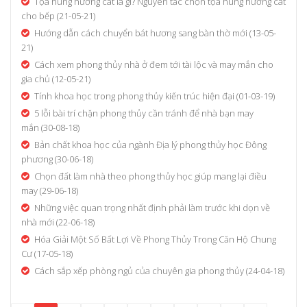
Tọa hung hướng cát là gì? Nguyên tắc chọn tọa hung hướng cát
cho bếp
(21-05-21)
Hướng dẫn cách chuyển bát hương sang bàn thờ mới
(13-05-
21)
Cách xem phong thủy nhà ở đem tới tài lộc và may mắn cho
gia chủ
(12-05-21)
Tính khoa học trong phong thủy kiến trúc hiện đại
(01-03-19)
5 lỗi bài trí chặn phong thủy cần tránh để nhà bạn may
mắn
(30-08-18)
Bản chất khoa học của ngành Địa lý phong thủy học Đông
phương
(30-06-18)
Chọn đất làm nhà theo phong thủy học giúp mang lại điều
may
(29-06-18)
Những việc quan trọng nhất định phải làm trước khi dọn về
nhà mới
(22-06-18)
Hóa Giải Một Số Bất Lợi Về Phong Thủy Trong Căn Hộ Chung
Cư
(17-05-18)
Cách sắp xếp phòng ngủ của chuyên gia phong thủy
(24-04-18)