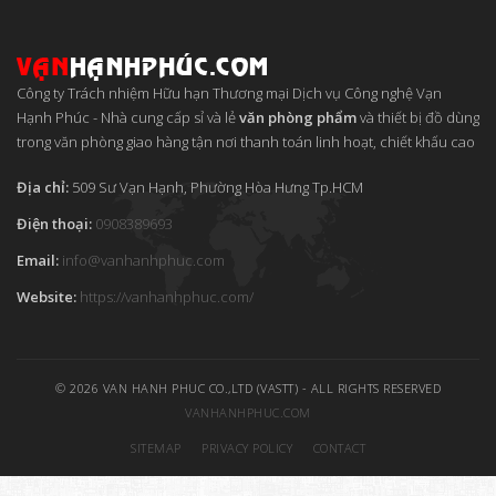
Công ty Trách nhiệm Hữu hạn Thương mại Dịch vụ Công nghệ Vạn
Hạnh Phúc
-
Nhà cung cấp sỉ và lẻ
văn phòng phẩm
và thiết bị đồ dùng
trong văn phòng giao hàng tận nơi thanh toán linh hoạt, chiết khấu cao
Địa chỉ:
509 Sư Vạn Hạnh, Phường Hòa Hưng
Tp.HCM
Điện thoại:
0908389693
Email:
info
@
vanhanhphuc
.
com
Website:
https://vanhanhphuc.com/
© 2026 VAN HANH PHUC CO.,LTD (VASTT) - ALL RIGHTS RESERVED
VANHANHPHUC.COM
SITEMAP
PRIVACY POLICY
CONTACT