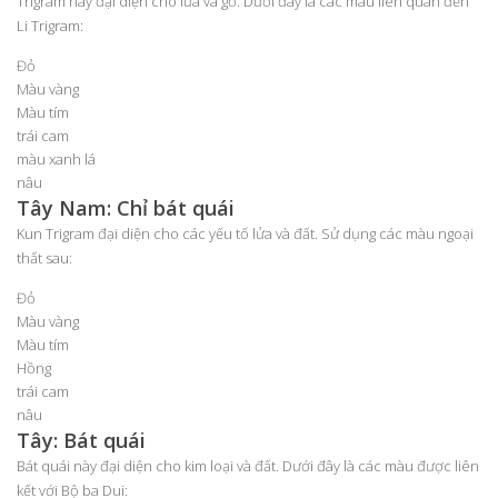
Trigram này đại diện cho lửa và gỗ. Dưới đây là các màu liên quan đến
Li Trigram:
Đỏ
Màu vàng
Màu tím
trái cam
màu xanh lá
nâu
Tây Nam: Chỉ bát quái
Kun Trigram đại diện cho các yếu tố lửa và đất. Sử dụng các màu ngoại
thất sau:
Đỏ
Màu vàng
Màu tím
Hồng
trái cam
nâu
Tây: Bát quái
Bát quái này đại diện cho kim loại và đất. Dưới đây là các màu được liên
kết với Bộ ba Dui: