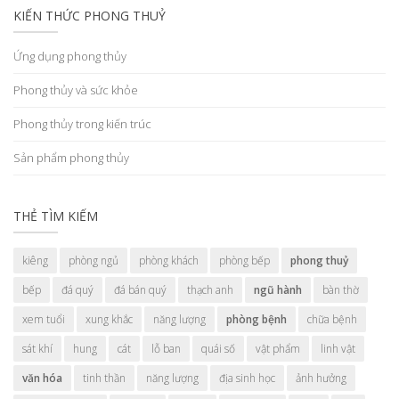
KIẾN THỨC PHONG THUỶ
Ứng dụng phong thủy
Phong thủy và sức khỏe
Phong thủy trong kiến trúc
Sản phẩm phong thủy
THẺ TÌM KIẾM
kiêng
phòng ngủ
phòng khách
phòng bếp
phong thuỷ
bếp
đá quý
đá bán quý
thạch anh
ngũ hành
bàn thờ
xem tuổi
xung khắc
năng lượng
phòng bệnh
chữa bệnh
sát khí
hung
cát
lỗ ban
quái số
vật phẩm
linh vật
văn hóa
tinh thần
năng lượng
địa sinh học
ảnh hưởng