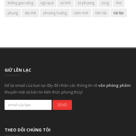
không gian sống
ngũ quả
tứ linh
tứ phương
cúng
thờ
phụng
địa thế
phương hướng
năm mới
tiền tài
tài lộc
GIỮ LÊN LẠC
Để lại email của bạn tại đây để nhận các thông tin về
văn phòng phẩm
khuyến mãi và bản tin kiến thức phong thủy!
THEO DÕI CHÚNG TÔI