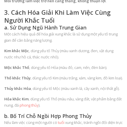
Môi trường làm việc trở nên căng thẳng, không thuận lợi
.
3. Cách Hóa Giải Khi Làm Việc Cùng
Người Khắc Tuổi
a. Sử Dụng Ngũ Hành Trung Gian
Một cách hiệu quả để hóa giải xung khắc là sử dụng một yếu tố trung
gian để cân bằng năng lượng.
Kim khắc Mộc
, dùng yếu tố Thủy (màu xanh dương, đen, vật dụng
nước như hồ cá, thác nước nhỏ).
Mộc khắc Thổ
, dùng yếu tố Hỏa (màu đỏ, cam, nến, đèn bàn).
Thổ khắc Thủy
, dùng yếu tố Kim (màu trắng, xám, vàng kim, đồ kim loại).
Thủy khắc Hỏa
, dùng yếu tố Mộc (màu xanh lá, cây xanh, nội thất gỗ).
Hỏa khắc Kim
, dùng yếu tố Thổ (màu nâu, vàng đất, vật phẩm bằng đất
nung, đá
phong thủy
).
b. Bố Trí Chỗ Ngồi Hợp Phong Thủy
Nếu làm việc cùng một người có
tuổi
xung khắc, tránh ngồi đối diện trực