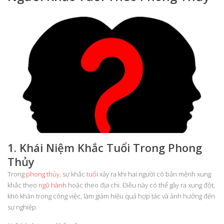
1. Khái Niệm Khắc Tuổi Trong Phong
Thủy
Trong
phong thủy
, sự khắc
tuổi
xảy ra khi hai người có bản mệnh xung
khắc theo
ngũ hành
hoặc theo địa chi. Điều này có thể gây ra xung đột,
khó khăn trong công việc, làm giảm hiệu quả hợp tác và ảnh hưởng đến
sự nghiệp.