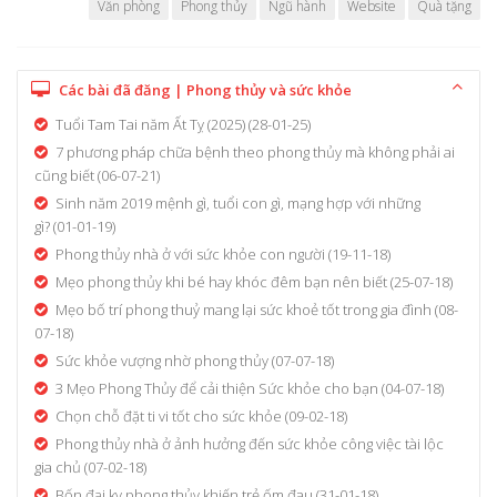
Văn phòng
Phong thủy
Ngũ hành
Website
Quà tặng
Các bài đã đăng | Phong thủy và sức khỏe
Tuổi Tam Tai năm Ất Tỵ (2025)
(28-01-25)
7 phương pháp chữa bệnh theo phong thủy mà không phải ai
cũng biết
(06-07-21)
Sinh năm 2019 mệnh gì, tuổi con gì, mạng hợp với những
gì?
(01-01-19)
Phong thủy nhà ở với sức khỏe con người
(19-11-18)
Mẹo phong thủy khi bé hay khóc đêm bạn nên biết
(25-07-18)
Mẹo bố trí phong thuỷ mang lại sức khoẻ tốt trong gia đình
(08-
07-18)
Sức khỏe vượng nhờ phong thủy
(07-07-18)
3 Mẹo Phong Thủy để cải thiện Sức khỏe cho bạn
(04-07-18)
Chọn chỗ đặt ti vi tốt cho sức khỏe
(09-02-18)
Phong thủy nhà ở ảnh hưởng đến sức khỏe công việc tài lộc
gia chủ
(07-02-18)
Bốn đại kỵ phong thủy khiến trẻ ốm đau
(31-01-18)