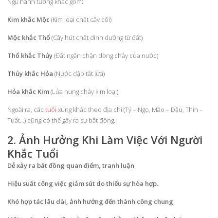
Ngũ hành tương khắc gồm:
Kim khắc Mộc
(Kim loại chặt cây cối)
Mộc khắc Thổ
(Cây hút chất dinh dưỡng từ đất)
Thổ khắc Thủy
(Đất ngăn chặn dòng chảy của nước)
Thủy khắc Hỏa
(Nước dập tắt lửa)
Hỏa khắc Kim
(Lửa nung chảy kim loại)
Ngoài ra, các
tuổi
xung khắc theo địa chi (Tý – Ngọ, Mão – Dậu, Thìn –
Tuất…) cũng có thể gây ra sự bất đồng.
2. Ảnh Hưởng Khi Làm Việc Với Người
Khắc Tuổi
Dễ xảy ra bất đồng quan điểm, tranh luận
.
Hiệu suất công việc giảm sút do thiếu sự hòa hợp
.
Khó hợp tác lâu dài, ảnh hưởng đến thành công chung
.