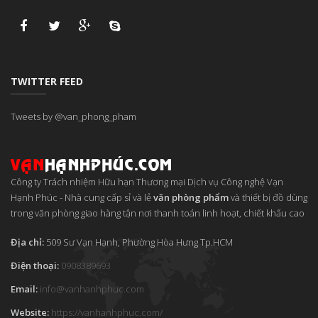
TWITTER FEED
Tweets by @van_phong_pham
Công ty Trách nhiệm Hữu hạn Thương mại Dịch vụ Công nghệ Vạn
Hạnh Phúc
-
Nhà cung cấp sỉ và lẻ
văn phòng phẩm
và thiết bị đồ dùng
trong văn phòng giao hàng tận nơi thanh toán linh hoạt, chiết khấu cao
Địa chỉ:
509 Sư Vạn Hạnh, Phường Hòa Hưng
Tp.HCM
Điện thoại:
0908389693
Email:
info
@
vanhanhphuc
.
com
Website:
https://vanhanhphuc.com/