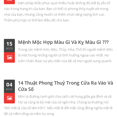
biện pháp khắc phục quá nhiều hoặc không đủ bất kỳ yếu tố
nào trong trang trí của bạn. Bạn có thể có phong thủy tuyệt vời trong
nhà của bạn, nhưng cũng muốn có thêm chút năng lượng tích cực.
Thảm phù hợp có thể làm điều đó cho bạn.
Mệnh Mộc Hợp Màu Gì Và Kỵ Màu Gì ???
15
AUG
Trong các mệnh Kim, Mộc, Thủy, Hỏa, Thổ thì người mệnh Mộc
là một trong những người có tính hướng ngoại cao nhất. Họ
luôn nhận được sự yêu mến của tất cả mọi người xung quanh.
14 Thuật Phong Thuỷ Trong Cửa Ra Vào Và
04
Cửa Sổ
AUG
Môn là đường ranh giới chia cách cát hung giữa gia đình và xã
hội và cũng là bộ mặt của cả ngôi nhà. Chúng ta thường nói:
“Đôi mắt là cửa sổ tâm hồn”. Nếu mất đi đôi mắt cũng đồng nghĩa mất đi
tất cả niềm sống và niềm hy vọng