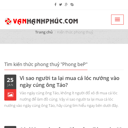
Trang chủ
Kiến thức phong thuỷ
Tìm kiến thức phong thuỷ "Phong beP"
Vì sao người ta lại mua cá lóc nướng vào
25
ngày cúng ông Táo?
JAN
Vào ngày cúng ông Táo, không ít người đổ xô đi mua cá lóc
nướng để làm đồ cúng. Vậy vì sao người ta lại mua cá lóc
nướng vào ngày cúng ông Táo, hãy cùng tìm hiểu ngay bên dưới đây.