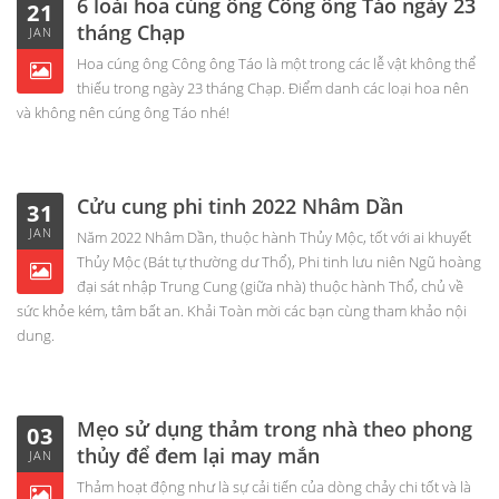
6 loài hoa cúng ông Công ông Táo ngày 23
21
tháng Chạp
JAN
Hoa cúng ông Công ông Táo là một trong các lễ vật không thể
thiếu trong ngày 23 tháng Chạp. Điểm danh các loại hoa nên
và không nên cúng ông Táo nhé!
Cửu cung phi tinh 2022 Nhâm Dần
31
JAN
Năm 2022 Nhâm Dần, thuộc hành Thủy Mộc, tốt với ai khuyết
Thủy Mộc (Bát tự thường dư Thổ), Phi tinh lưu niên Ngũ hoàng
đại sát nhập Trung Cung (giữa nhà) thuộc hành Thổ, chủ về
sức khỏe kém, tâm bất an. Khải Toàn mời các bạn cùng tham khảo nội
dung.
Mẹo sử dụng thảm trong nhà theo phong
03
thủy để đem lại may mắn
JAN
Thảm hoạt động như là sự cải tiến của dòng chảy chi tốt và là