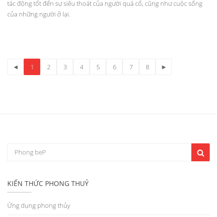
tác động tốt đến sự siêu thoát của người quá cố, cũng như cuộc sống
của những người ở lại.
◄
1
2
3
4
5
6
7
8
►
KIẾN THỨC PHONG THUỶ
Ứng dụng phong thủy