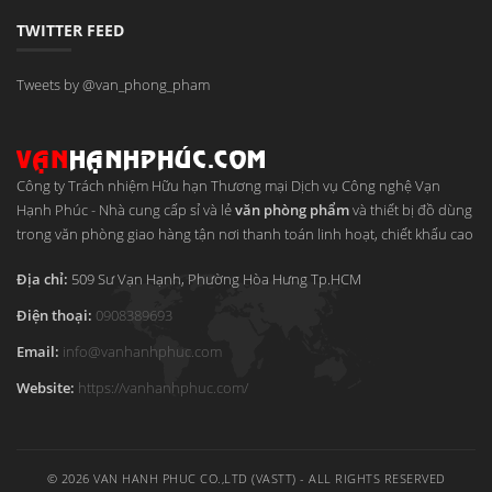
TWITTER FEED
Tweets by @van_phong_pham
Công ty Trách nhiệm Hữu hạn Thương mại Dịch vụ Công nghệ Vạn
Hạnh Phúc
-
Nhà cung cấp sỉ và lẻ
văn phòng phẩm
và thiết bị đồ dùng
trong văn phòng giao hàng tận nơi thanh toán linh hoạt, chiết khấu cao
Địa chỉ:
509 Sư Vạn Hạnh, Phường Hòa Hưng
Tp.HCM
Điện thoại:
0908389693
Email:
info
@
vanhanhphuc
.
com
Website:
https://vanhanhphuc.com/
© 2026 VAN HANH PHUC CO.,LTD (VASTT) - ALL RIGHTS RESERVED