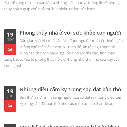
Sản sẽ cung cấp cho bạn tất cả những kiến thức và thông tin về phong
thủy nhà ở giúp chủ nhà thu hút nhiều tài lộc, sức khỏe.
Phong thủy nhà ở với sức khỏe con người
19
NOV
Dân gian Việt Nam có câu: 'Ăn được ngủ được là tiên, không ăn
không ngủ mất tiền thêm lo'. Theo đó, ăn tốt, ngủ ngon sẽ
cung cấp cho con người nguồn sinh lực dồi dào, tinh thần
sảng khoái. Yếu tố phong thủy hỗ trợ không nhỏ cho nhu cầu này của
con người.
Những điều cấm kỵ trong sắp đặt bàn thờ
19
JUL
Ban thờ là nơi linh thiêng, người xưa có đặt ra những điều cấm
kỵ trong sắp đặt ban thờ như sau mời các bạn tham khảo