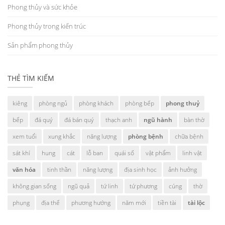
Phong thủy và sức khỏe
Phong thủy trong kiến trúc
Sản phẩm phong thủy
THẺ TÌM KIẾM
kiêng
phòng ngủ
phòng khách
phòng bếp
phong thuỷ
bếp
đá quý
đá bán quý
thạch anh
ngũ hành
bàn thờ
xem tuổi
xung khắc
năng lượng
phòng bệnh
chữa bệnh
sát khí
hung
cát
lỗ ban
quái số
vật phẩm
linh vật
văn hóa
tinh thần
năng lượng
địa sinh học
ảnh hưởng
không gian sống
ngũ quả
tứ linh
tứ phương
cúng
thờ
phụng
địa thế
phương hướng
năm mới
tiền tài
tài lộc