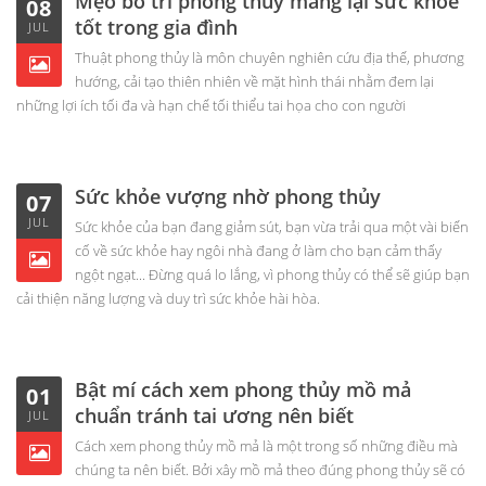
Mẹo bố trí phong thuỷ mang lại sức khoẻ
08
tốt trong gia đình
JUL
Thuật phong thủy là môn chuyên nghiên cứu địa thế, phương
hướng, cải tạo thiên nhiên về mặt hình thái nhằm đem lại
những lợi ích tối đa và hạn chế tối thiểu tai họa cho con người
Sức khỏe vượng nhờ phong thủy
07
JUL
Sức khỏe của bạn đang giảm sút, bạn vừa trải qua một vài biến
cố về sức khỏe hay ngôi nhà đang ở làm cho bạn cảm thấy
ngột ngạt... Đừng quá lo lắng, vì phong thủy có thể sẽ giúp bạn
cải thiện năng lượng và duy trì sức khỏe hài hòa.
Bật mí cách xem phong thủy mồ mả
01
chuẩn tránh tai ương nên biết
JUL
Cách xem phong thủy mồ mả là một trong số những điều mà
chúng ta nên biết. Bởi xây mồ mả theo đúng phong thủy sẽ có